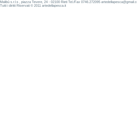
Malibù s.r.l.s , piazza Tevere, 24 - 02100 Rieti Tel./Fax 0746.272095 artedellapesca@g
Tutti i diritti Riservati © 2011 artedellapesca.it