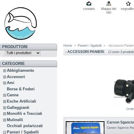
contatto
Mappa del
segnalib
sito
Home
>
Panieri / Sgabelli
>
- Accessori Panier
PRODUTTORI
- ACCESSORI PANIERI
Ci sono 3 prodotti
CATEGORIE
Abbigliamento
Accessori
Ami
Borse & Foderi
Canne
Esche Artificiali
Galleggianti
Ordi
Monofili e Trecciati
Mulinelli
Carson Sgancio
Occhiali polarizzati
Carson Sgancio Rap
Panieri / Sgabelli