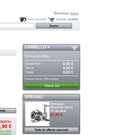
Benvenuti,
Entra
Il tuo account
Carrello:
(vuoto)
CARRELLO
Nessun prodotto
Spedizione
0,00 €
Tasse
0,00 €
Totale
0,00 €
I prezzi sono IVA inclusa
Check out
SPECIALI
Shimano
Mulinello Nasci
FC
82,90 €
67,90 €
ENDITA!
,90 €
Tutte le offerte speciali
sponibile