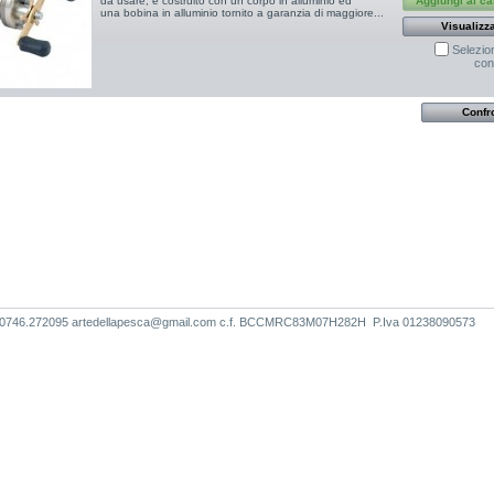
Aggiungi al ca
da usare, è costruito con un corpo in alluminio ed
una bobina in alluminio tornito a garanzia di maggiore...
Visualizz
Selezio
con
l./Fax 0746.272095 artedellapesca@gmail.com c.f. BCCMRC83M07H282H P.Iva 01238090573