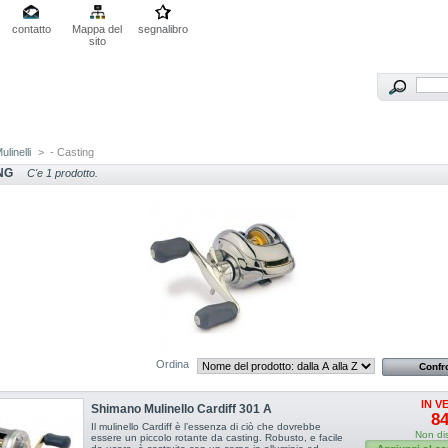
contatto
Mappa del
segnalibro
sito
ulinelli
>
- Casting
NG
C'e 1 prodotto.
Ordina
IN V
Shimano Mulinello Cardiff 301 A
84
Il mulinello Cardiff è l’essenza di ciò che dovrebbe
Non di
essere un piccolo rotante da casting. Robusto, e facile