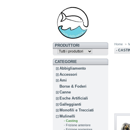
Home
>
M
PRODUTTORI
- CASTI
CATEGORIE
Abbigliamento
Accessori
Ami
Borse & Foderi
Canne
Esche Artificiali
Galleggianti
Monofili e Trecciati
Mulinelli
- Casting
- Frizione anteriore
- Frizione posteriore