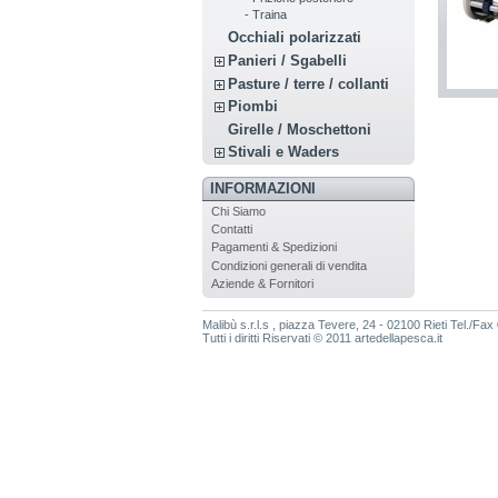
- Traina
Occhiali polarizzati
Panieri / Sgabelli
Pasture / terre / collanti
Piombi
Girelle / Moschettoni
Stivali e Waders
INFORMAZIONI
Chi Siamo
Contatti
Pagamenti & Spedizioni
Condizioni generali di vendita
Aziende & Fornitori
Malibù s.r.l.s , piazza Tevere, 24 - 02100 Rieti Te
Tutti i diritti Riservati © 2011 artedellapesca.it